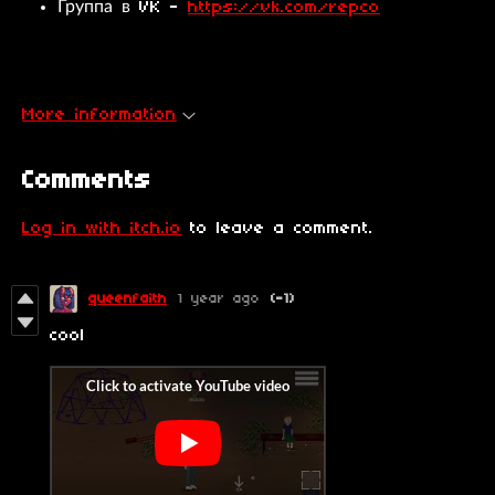
Группа в VK -
https://vk.com/repco
More information
Comments
Log in with itch.io
to leave a comment.
queenfaith
1 year ago
(-1)
cool